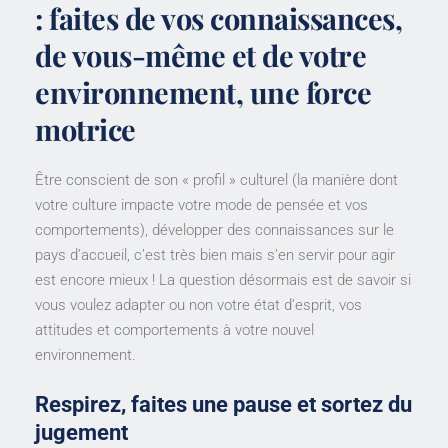
: faites de vos connaissances,
de vous-même et de votre
environnement, une force
motrice
Être conscient de son « profil » culturel (la manière dont
votre culture impacte votre mode de pensée et vos
comportements), développer des connaissances sur le
pays d’accueil, c’est très bien mais s’en servir pour agir
est encore mieux ! La question désormais est de savoir si
vous voulez adapter ou non votre état d’esprit, vos
attitudes et comportements à votre nouvel
environnement.
Respirez, faites une pause et sortez du
jugement