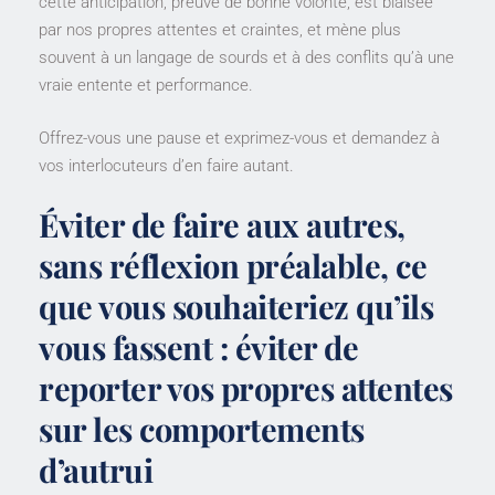
cette anticipation, preuve de bonne volonté, est biaisée
par nos propres attentes et craintes, et mène plus
souvent à un langage de sourds et à des conflits qu’à une
vraie entente et performance.
Offrez-vous une pause et exprimez-vous et demandez à
vos interlocuteurs d’en faire autant.
Éviter de faire aux autres,
sans réflexion préalable, ce
que vous souhaiteriez qu’ils
vous fassent : éviter de
reporter vos propres attentes
sur les comportements
d’autrui